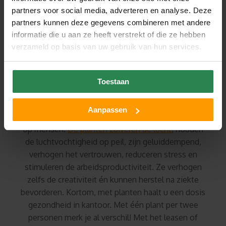
partners voor social media, adverteren en analyse. Deze
partners kunnen deze gegevens combineren met andere
informatie die u aan ze heeft verstrekt of die ze hebben
verzameld op basis van uw gebruik van hun services.
Toestaan
DE VOORDELEN VAN KANTOORPLANTEN
Aanpassen
Planten in een interieur hebben een positief effect
op mensen.
De planten zuiveren de lucht
, houden
de luchtvochtigheid op peil, zijn geluiddempend,
verhogen het vertrouwen, reduceren stress en
stimuleren de arbeidsproductiviteit. Ze verhogen
zelfs de creativiteit én kunnen herstel na ziekte
bevorderen. Kortom, met planten haalt u een dosis
gezondheid in kantoor. Met één plant per twee
personen merk je al verschil! Met het leasen of