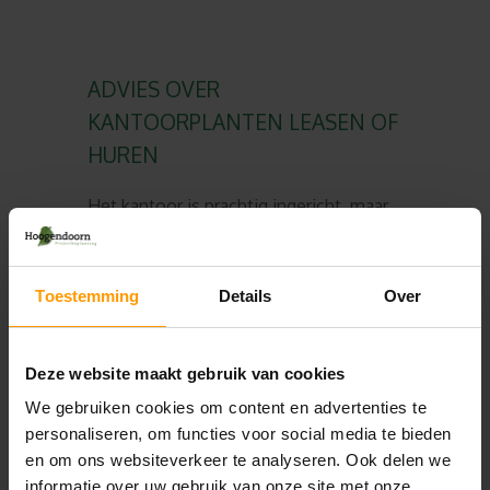
ADVIES OVER
KANTOORPLANTEN LEASEN OF
HUREN
Het kantoor is prachtig ingericht, maar
het ontbreekt nog aan een ding:
planten!
Wij komen graag langs om
mee te denken. We maken een
Toestemming
Details
Over
groenplan dat volledig aansluit op jouw
wensen. Wil je overleggen over de
mogelijkheden van het huren van
Deze website maakt gebruik van cookies
interieurbeplanting op kantoor?
Neem
We gebruiken cookies om content en advertenties te
dan contact op met ons op
.
personaliseren, om functies voor social media te bieden
en om ons websiteverkeer te analyseren. Ook delen we
informatie over uw gebruik van onze site met onze
OFFERTE AANVRAGEN