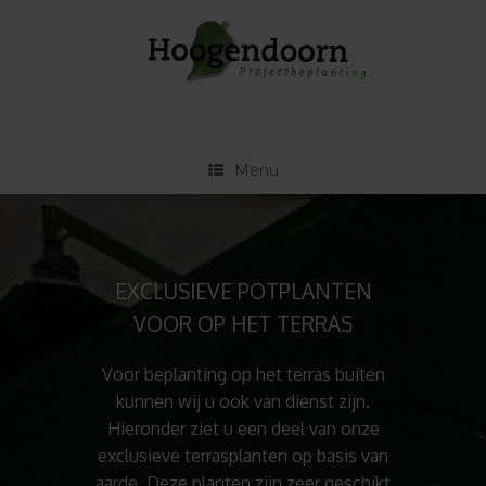
Ga
naar
de
inhoud
Menu
EXCLUSIEVE POTPLANTEN
VOOR OP HET TERRAS
Voor beplanting op het terras buiten
kunnen wij u ook van dienst zijn.
Hieronder ziet u een deel van onze
exclusieve terrasplanten op basis van
aarde. Deze planten zijn zeer geschikt