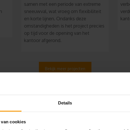
samen met een periode van extreme
verb
n
sneeuwval, wat vroeg om flexibiliteit
verd
en korte lijnen. Ondanks deze
kant
omstandigheden is het project precies
op tijd voor de opening van het
kantoor afgerond.
Bekijk meer projecten
Details
 van cookies