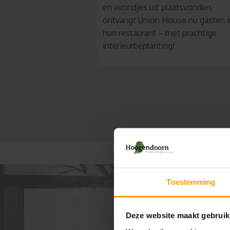
en avondjes uit plaatsvonden,
ontvangt Union House nu gasten i
hun restaurant – met prachtige
interieurbeplanting!
Toestemming
Deze website maakt gebruik