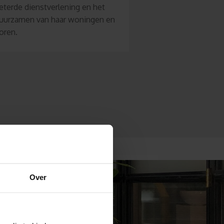
eterde dienstverlening en het
uurzamen van haar woningen en
oren.
Over