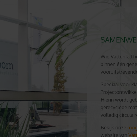
SAMENWER
Wie Vattenfall h
binnen één gener
vooruitstrevende
Speciaal voor k
Projectontwikke
Hierin wordt ge
gerecyclede mat
volledig circula
Bekijk onze
moge
website van
Vatt