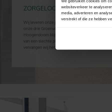
We gebruiken cookies om cont
ZORGELOOS GROENGARANTI
websiteverkeer te analyseren
media, adverteren en analys
verstrekt of die ze hebben v
Wij leveren onze planten altijd alleen in combina
onze drie Groenverzorging abonnementen. Plant
Hoogendoorn blijven daarom altijd in topconditie.
van een slechte plant en was deze plant onder 
vervangen wij het binnen deze drie jaar kosteloo