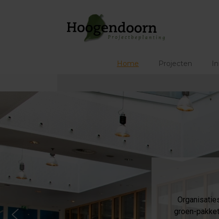
Ga
naar
de
inhoud
Home
Projecten
In
Organisatie
groen-pakket