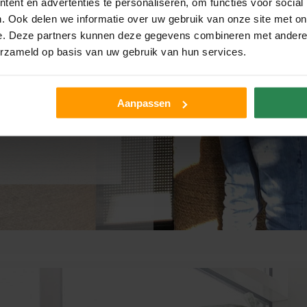
ent en advertenties te personaliseren, om functies voor social
E
. Ook delen we informatie over uw gebruik van onze site met on
e. Deze partners kunnen deze gegevens combineren met andere i
erzameld op basis van uw gebruik van hun services.
tie met één van
en van
 Is er toch sprake
Aanpassen
onze hoede? Dan
s.