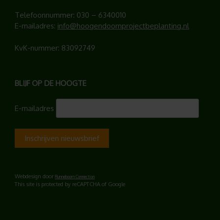
Telefoonnummer:
030 – 6340010
E-mailadres:
info@hoogendoornprojectbeplanting.nl
KvK-nummer: 83092749
BLIJF OP DE HOOGTE
E-mailadres
Webdesign door
Runneboom Connection
This site is protected by reCAPTCHA of Google