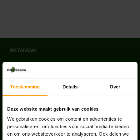
INSTAGRAM
Toestemming
Details
Over
LAATSTE NIEUWS
BLOG: LUIS IN KANTOORPLANTEN – ZO
Deze website maakt gebruik van cookies
PAKKEN WE HET AAN
We gebruiken cookies om content en advertenties te
augustus 7, 2026
personaliseren, om functies voor social media te bieden
en om ons websiteverkeer te analyseren. Ook delen we
UNION HOUSE UTRECHT