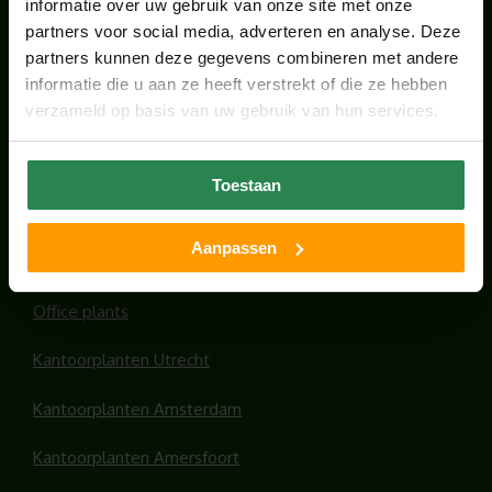
informatie over uw gebruik van onze site met onze
juli 28, 2026
partners voor social media, adverteren en analyse. Deze
partners kunnen deze gegevens combineren met andere
informatie die u aan ze heeft verstrekt of die ze hebben
ONS TEAM GROEIT VERDER
verzameld op basis van uw gebruik van hun services.
juni 17, 2026
Toestaan
Aanpassen
HANDIGE LINKS
Office plants
Kantoorplanten Utrecht
Kantoorplanten Amsterdam
Kantoorplanten Amersfoort