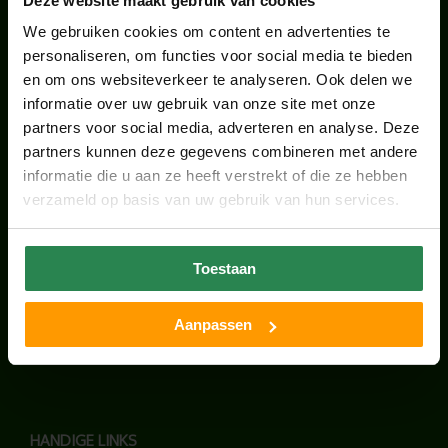
Deze website maakt gebruik van cookies
We gebruiken cookies om content en advertenties te
LAATSTE NIEUWS
personaliseren, om functies voor social media te bieden
en om ons websiteverkeer te analyseren. Ook delen we
BLOG: LUIS IN KANTOORPLANTEN – ZO
informatie over uw gebruik van onze site met onze
PAKKEN WE HET AAN
partners voor social media, adverteren en analyse. Deze
augustus 7, 2026
partners kunnen deze gegevens combineren met andere
informatie die u aan ze heeft verstrekt of die ze hebben
UNION HOUSE UTRECHT
verzameld op basis van uw gebruik van hun services.
juli 28, 2026
Toestaan
ONS TEAM GROEIT VERDER
juni 17, 2026
Aanpassen
HANDIGE LINKS