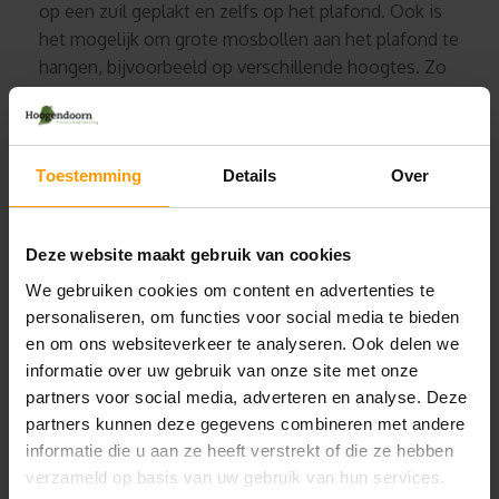
op een zuil geplakt en zelfs op het plafond. Ook is
het mogelijk om grote mosbollen aan het plafond te
hangen, bijvoorbeeld op verschillende hoogtes. Zo
vult de ruimte zich met groen!
Een creatieve moswand creëer je door verschillende
soorten en kleuren door elkaar te gebruiken! Of ga
Toestemming
Details
Over
je voor een opvallende eyecatcher met mooie
vormen?
Deze website maakt gebruik van cookies
SOORTEN MOS VOOR EEN MOSWAND
We gebruiken cookies om content en advertenties te
Platmos
personaliseren, om functies voor social media te bieden
Platmos komt overal voor in Europa, ook in
en om ons websiteverkeer te analyseren. Ook delen we
Nederland. Het is een prachtige mossoort om te
informatie over uw gebruik van onze site met onze
partners voor social media, adverteren en analyse. Deze
gebruiken voor moswanden of mosschilderijen. Het
partners kunnen deze gegevens combineren met andere
combineert heel goed met bolmos en heeft een
informatie die u aan ze heeft verstrekt of die ze hebben
natuurlijk uitstraling.
verzameld op basis van uw gebruik van hun services.
Bolmos