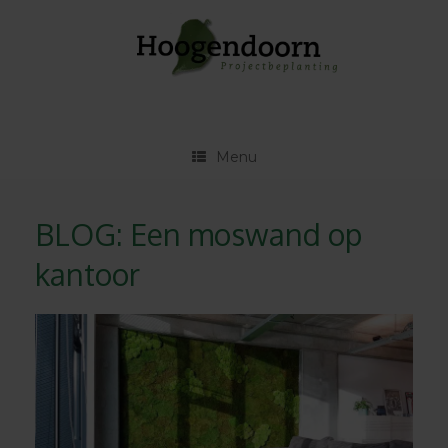
Ga
naar
de
inhoud
Menu
BLOG: Een moswand op
kantoor