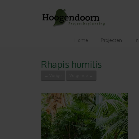
Ga
naar
de
inhoud
Home
Projecten
In
Rhapis humilis
← Vorige
Volgende →