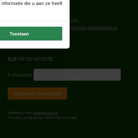
Lichtschip 77
nformatie die u aan ze heeft
3991 CP Houten
Telefoonnummer:
030 – 6340010
E-mailadres:
info@hoogendoornprojectbeplanting.nl
Toestaan
KvK-nummer: 83092749
BLIJF OP DE HOOGTE
E-mailadres
Webdesign door
Runneboom Connection
This site is protected by reCAPTCHA of Google