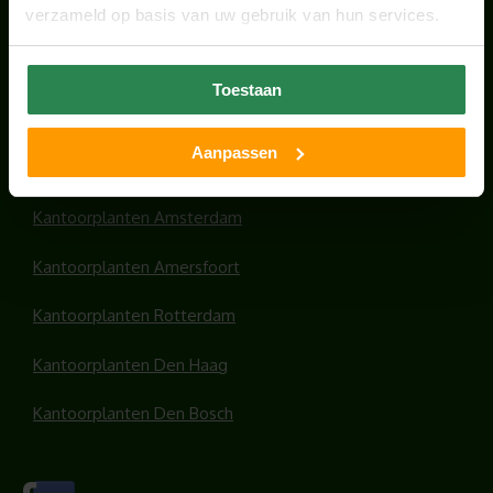
verzameld op basis van uw gebruik van hun services.
HANDIGE LINKS
Toestaan
Office plants
Aanpassen
Kantoorplanten Utrecht
Kantoorplanten Amsterdam
Kantoorplanten Amersfoort
Kantoorplanten Rotterdam
Kantoorplanten Den Haag
Kantoorplanten Den Bosch