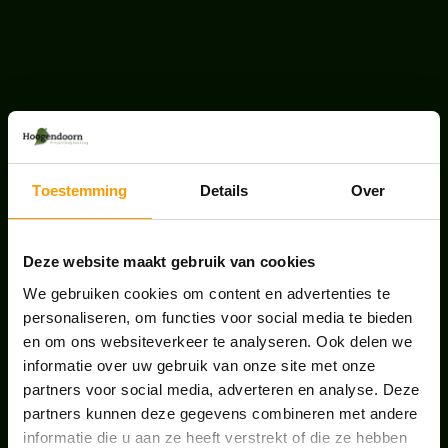
LAATSTE NIEUWS
UNION HOUSE UTRECHT
Toestemming
Details
Over
juli 28, 2026
Deze website maakt gebruik van cookies
KANTOORPLANT VAN DE MAAND JUNI: DE
SCHEFFLERA
We gebruiken cookies om content en advertenties te
juni 30, 2026
personaliseren, om functies voor social media te bieden
en om ons websiteverkeer te analyseren. Ook delen we
ONS TEAM GROEIT VERDER
informatie over uw gebruik van onze site met onze
partners voor social media, adverteren en analyse. Deze
juni 17, 2026
partners kunnen deze gegevens combineren met andere
informatie die u aan ze heeft verstrekt of die ze hebben