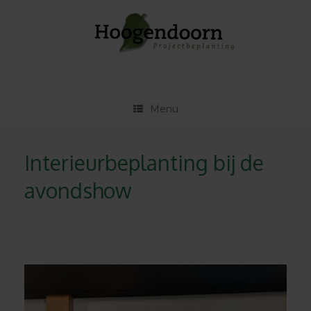
Ga
naar
de
inhoud
Menu
Interieurbeplanting bij de
avondshow