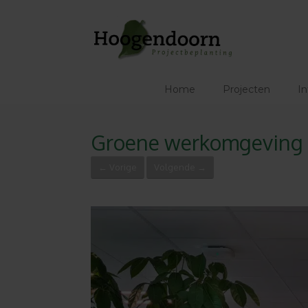
Ga
naar
de
inhoud
Home
Projecten
In
Groene werkomgeving r
← Vorige
Volgende →