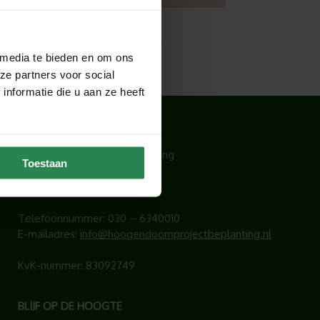
 media te bieden en om ons
ze partners voor social
nformatie die u aan ze heeft
CONTACT
Hoogendoorn Projectbeplanting
Toestaan
Lichtschip 77
3991 CP Houten
Telefoonnummer:
030 – 6340010
E-mailadres:
info@hoogendoornprojectbeplanting.nl
KvK-nummer: 83092749
BLIJF OP DE HOOGTE