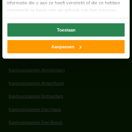
informatie die u aan ze heeft verstrekt of die ze hebben
verzameld op basis van uw gebruik van hun services.
Toestaan
HANDIGE LINKS
Office plants
Aanpassen
Kantoorplanten Utrecht
Kantoorplanten Amsterdam
Kantoorplanten Amersfoort
Kantoorplanten Rotterdam
Kantoorplanten Den Haag
Kantoorplanten Den Bosch