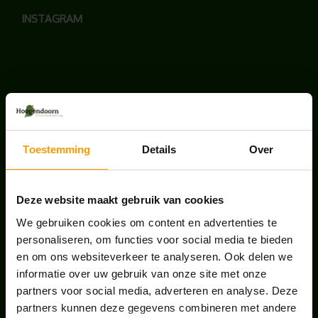
INSTAGRAM
LAATSTE NIEUWS
BLOG: LUIS IN KANTOORPLANTEN – ZO
Toestemming
Details
Over
PAKKEN WE HET AAN
augustus 7, 2026
Deze website maakt gebruik van cookies
UNION HOUSE UTRECHT
We gebruiken cookies om content en advertenties te
juli 28, 2026
personaliseren, om functies voor social media te bieden
en om ons websiteverkeer te analyseren. Ook delen we
informatie over uw gebruik van onze site met onze
ONS TEAM GROEIT VERDER
partners voor social media, adverteren en analyse. Deze
juni 17, 2026
partners kunnen deze gegevens combineren met andere