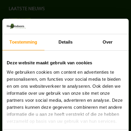
LAATSTE NIEUWS
BLOG: LUIS IN KANTOORPLANTEN – ZO
PAKKEN WE HET AAN
augustus 7, 2026
Toestemming
Details
Over
UNION HOUSE UTRECHT
juli 28, 2026
Deze website maakt gebruik van cookies
We gebruiken cookies om content en advertenties te
personaliseren, om functies voor social media te bieden
ONS TEAM GROEIT VERDER
en om ons websiteverkeer te analyseren. Ook delen we
juni 17, 2026
informatie over uw gebruik van onze site met onze
partners voor social media, adverteren en analyse. Deze
partners kunnen deze gegevens combineren met andere
informatie die u aan ze heeft verstrekt of die ze hebben
verzameld op basis van uw gebruik van hun services.
HANDIGE LINKS