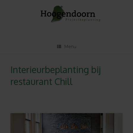
Ga
naar
de
inhoud
Menu
Interieurbeplanting bij
restaurant Chill