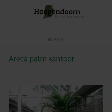
Ga
naar
de
inhoud
Menu
Areca palm kantoor