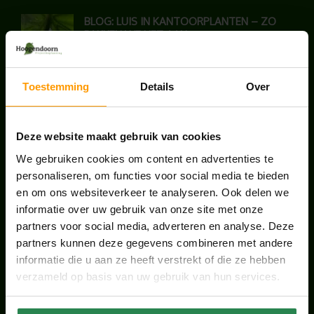
BLOG: LUIS IN KANTOORPLANTEN – ZO
PAKKEN WE HET AAN
augustus 7, 2026
Toestemming
Details
Over
UNION HOUSE UTRECHT
juli 28, 2026
Deze website maakt gebruik van cookies
We gebruiken cookies om content en advertenties te
ONS TEAM GROEIT VERDER
personaliseren, om functies voor social media te bieden
juni 17, 2026
en om ons websiteverkeer te analyseren. Ook delen we
informatie over uw gebruik van onze site met onze
partners voor social media, adverteren en analyse. Deze
partners kunnen deze gegevens combineren met andere
informatie die u aan ze heeft verstrekt of die ze hebben
HANDIGE LINKS
verzameld op basis van uw gebruik van hun services.
Office plants