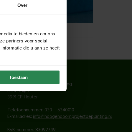
Over
 media te bieden en om ons
ze partners voor social
nformatie die u aan ze heeft
CONTACT
Toestaan
Hoogendoorn Projectbeplanting
Lichtschip 77
3991 CP Houten
Telefoonnummer:
030 – 6340010
E-mailadres:
info@hoogendoornprojectbeplanting.nl
KvK-nummer: 83092749