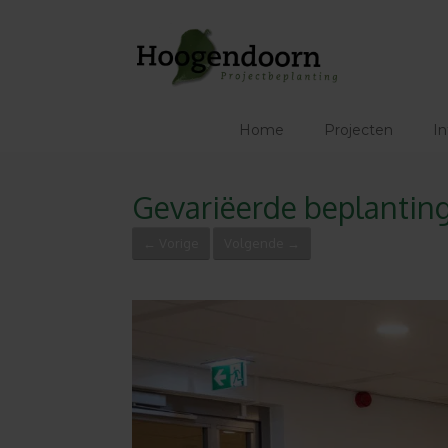
Ga
naar
de
inhoud
Home
Projecten
In
Gevariëerde beplanting 
← Vorige
Volgende →