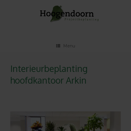
Ga
naar
de
inhoud
Menu
Interieurbeplanting
hoofdkantoor Arkin