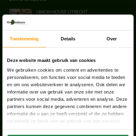
UNION HOUSE UTRECHT
juli 28, 2026
Toestemming
Details
Over
KANTOORPLANT VAN DE MAAND JUNI: DE
SCHEFFLERA
juni 30, 2026
Deze website maakt gebruik van cookies
We gebruiken cookies om content en advertenties te
ONS TEAM GROEIT VERDER
personaliseren, om functies voor social media te bieden
juni 17, 2026
en om ons websiteverkeer te analyseren. Ook delen we
informatie over uw gebruik van onze site met onze
partners voor social media, adverteren en analyse. Deze
partners kunnen deze gegevens combineren met andere
informatie die u aan ze heeft verstrekt of die ze hebben
HANDIGE LINKS
verzameld op basis van uw gebruik van hun services.
Office plants