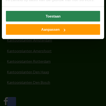
HANDIGE LINKS
Toestaan
Office plants
Aanpassen
Kantoorplanten Utrecht
Kantoorplanten Amsterdam
Kantoorplanten Amersfoort
Kantoorplanten Rotterdam
Kantoorplanten Den Haag
Kantoorplanten Den Bosch