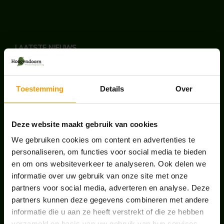
LAATSTE NIEUWS
BLOG: LUIS IN KANTOORPLANTEN – ZO
PAKKEN WE HET AAN
Toestemming
Details
Over
augustus 7, 2026
UNION HOUSE UTRECHT
Deze website maakt gebruik van cookies
juli 28, 2026
We gebruiken cookies om content en advertenties te
personaliseren, om functies voor social media te bieden
en om ons websiteverkeer te analyseren. Ook delen we
ONS TEAM GROEIT VERDER
informatie over uw gebruik van onze site met onze
juni 17, 2026
partners voor social media, adverteren en analyse. Deze
partners kunnen deze gegevens combineren met andere
informatie die u aan ze heeft verstrekt of die ze hebben
verzameld op basis van uw gebruik van hun services.