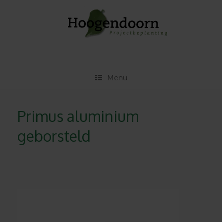
Ga
naar
de
inhoud
Menu
Primus aluminium
geborsteld