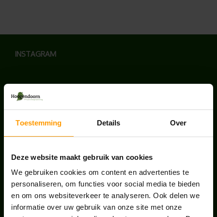
INSTAGRAM
LAATSTE NIEUWS
Toestemming
Details
Over
BLOG: LUIS IN KANTOORPLANTEN – ZO
PAKKEN WE HET AAN
Deze website maakt gebruik van cookies
augustus 7, 2026
We gebruiken cookies om content en advertenties te
personaliseren, om functies voor social media te bieden
UNION HOUSE UTRECHT
en om ons websiteverkeer te analyseren. Ook delen we
juli 28, 2026
informatie over uw gebruik van onze site met onze