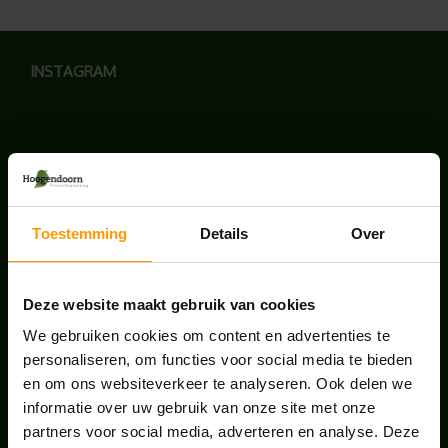
INSTAGRAM
LAATSTE NIEUWS
Toestemming
Details
Over
BLOG: LUIS IN KANTOORPLANTEN – ZO
PAKKEN WE HET AAN
augustus 7, 2026
Deze website maakt gebruik van cookies
We gebruiken cookies om content en advertenties te
UNION HOUSE UTRECHT
personaliseren, om functies voor social media te bieden
juli 28, 2026
en om ons websiteverkeer te analyseren. Ook delen we
informatie over uw gebruik van onze site met onze
partners voor social media, adverteren en analyse. Deze