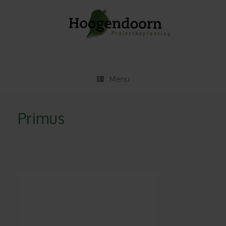
Ga
naar
de
inhoud
Menu
Primus