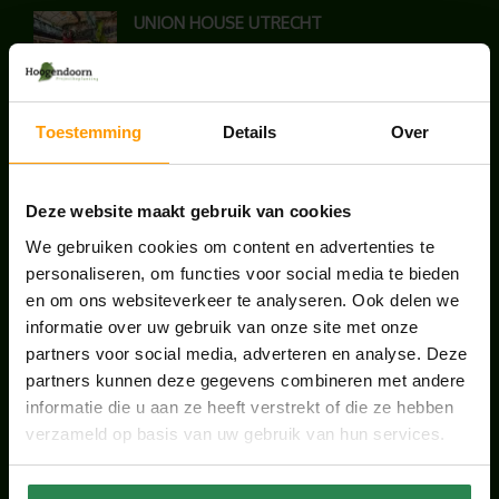
UNION HOUSE UTRECHT
juli 28, 2026
Toestemming
Details
Over
KANTOORPLANT VAN DE MAAND JUNI: DE
SCHEFFLERA
juni 30, 2026
Deze website maakt gebruik van cookies
ONS TEAM GROEIT VERDER
We gebruiken cookies om content en advertenties te
personaliseren, om functies voor social media te bieden
juni 17, 2026
en om ons websiteverkeer te analyseren. Ook delen we
informatie over uw gebruik van onze site met onze
partners voor social media, adverteren en analyse. Deze
partners kunnen deze gegevens combineren met andere
informatie die u aan ze heeft verstrekt of die ze hebben
HANDIGE LINKS
verzameld op basis van uw gebruik van hun services.
Office plants