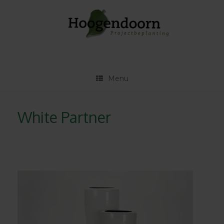
Ga
naar
de
inhoud
Menu
White Partner