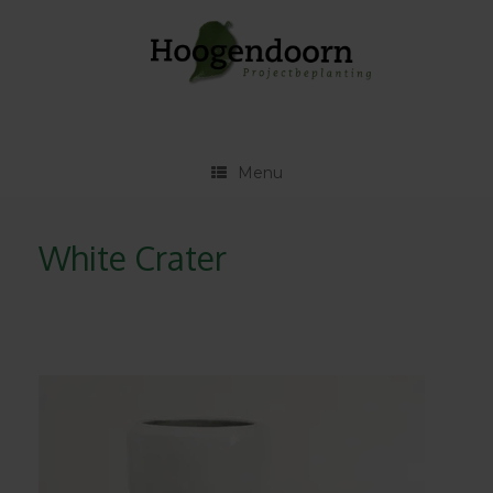
Ga
naar
de
inhoud
Menu
White Crater