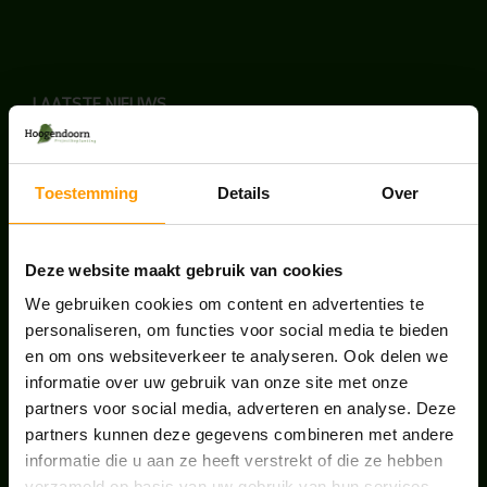
LAATSTE NIEUWS
BLOG: LUIS IN KANTOORPLANTEN – ZO
PAKKEN WE HET AAN
Toestemming
Details
Over
augustus 7, 2026
UNION HOUSE UTRECHT
Deze website maakt gebruik van cookies
juli 28, 2026
We gebruiken cookies om content en advertenties te
personaliseren, om functies voor social media te bieden
en om ons websiteverkeer te analyseren. Ook delen we
ONS TEAM GROEIT VERDER
informatie over uw gebruik van onze site met onze
juni 17, 2026
partners voor social media, adverteren en analyse. Deze
partners kunnen deze gegevens combineren met andere
informatie die u aan ze heeft verstrekt of die ze hebben
verzameld op basis van uw gebruik van hun services.