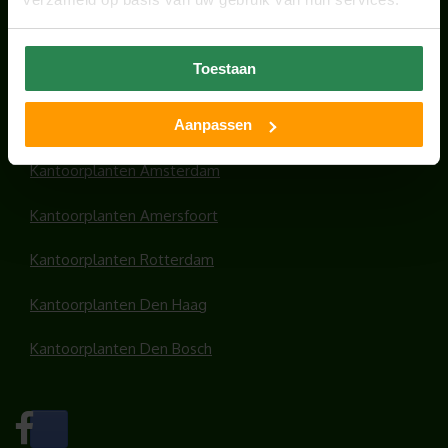
HANDIGE LINKS
Toestaan
Office plants
Aanpassen
Kantoorplanten Utrecht
Kantoorplanten Amsterdam
Kantoorplanten Amersfoort
Kantoorplanten Rotterdam
Kantoorplanten Den Haag
Kantoorplanten Den Bosch