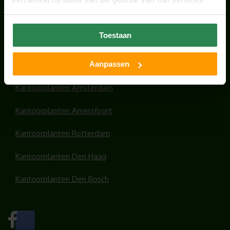
HANDIGE LINKS
Toestaan
Office plants
Aanpassen
Kantoorplanten Utrecht
Kantoorplanten Amsterdam
Kantoorplanten Amersfoort
Kantoorplanten Rotterdam
Kantoorplanten Den Haag
Kantoorplanten Den Bosch