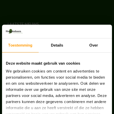
LAATSTE NIEUWS
BLOG: LUIS IN KANTOORPLANTEN – ZO
PAKKEN WE HET AAN
Toestemming
Details
Over
augustus 7, 2026
UNION HOUSE UTRECHT
Deze website maakt gebruik van cookies
juli 28, 2026
We gebruiken cookies om content en advertenties te
personaliseren, om functies voor social media te bieden
en om ons websiteverkeer te analyseren. Ook delen we
ONS TEAM GROEIT VERDER
informatie over uw gebruik van onze site met onze
juni 17, 2026
partners voor social media, adverteren en analyse. Deze
partners kunnen deze gegevens combineren met andere
informatie die u aan ze heeft verstrekt of die ze hebben
verzameld op basis van uw gebruik van hun services.