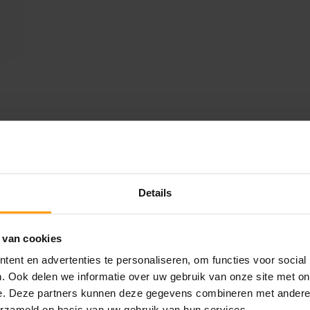
Details
LAATSTE NIEUWS
 van cookies
BLOG: LUIS IN KANTOORPLANTEN – ZO
ent en advertenties te personaliseren, om functies voor social
PAKKEN WE HET AAN
. Ook delen we informatie over uw gebruik van onze site met on
augustus 7, 2026
e. Deze partners kunnen deze gegevens combineren met andere i
erzameld op basis van uw gebruik van hun services.