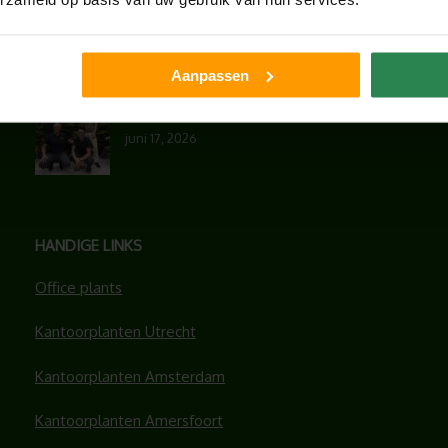
UNION HOUSE UTRECHT
juli 28, 2026
Aanpassen
ONS TEAM GROEIT VERDER
juni 17, 2026
HANDIGE LINKS
Office plants
Kantoorplanten Utrecht
Kantoorplanten Amsterdam
Kantoorplanten Amersfoort