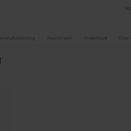
MO
terieurbeplanting
Assortiment
Onderhoud
Over 
d