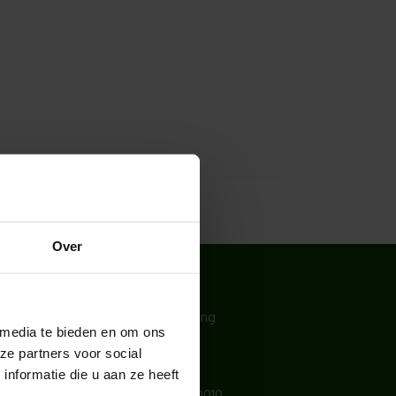
Over
CONTACT
Hoogendoorn Projectbeplanting
 media te bieden en om ons
Lichtschip 77
ze partners voor social
3991 CP Houten
nformatie die u aan ze heeft
Telefoonnummer:
030 – 6340010