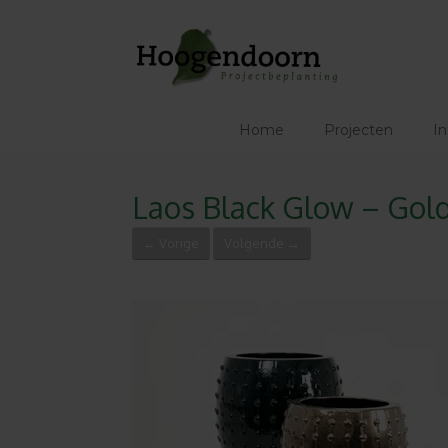
Ga
naar
de
inhoud
Home
Projecten
In
Laos Black Glow – Gol
← Vorige
Volgende →