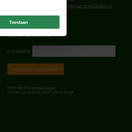
E-mailadres:
info@hoogendoornprojectbeplanting.nl
KvK-nummer: 83092749
Toestaan
BLIJF OP DE HOOGTE
E-mailadres
Webdesign door
Runneboom Connection
This site is protected by reCAPTCHA of Google