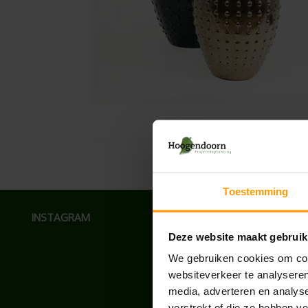
Toestemming
INSTAGRAM
Deze website maakt gebruik
We gebruiken cookies om cont
websiteverkeer te analyseren
media, adverteren en analys
verstrekt of die ze hebben v