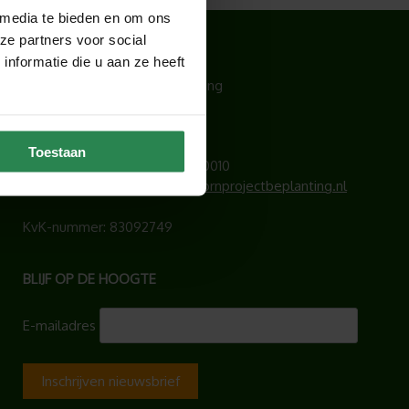
 media te bieden en om ons
ze partners voor social
CONTACT
nformatie die u aan ze heeft
Hoogendoorn Projectbeplanting
Lichtschip 77
3991 CP Houten
Toestaan
Telefoonnummer:
030 – 6340010
E-mailadres:
info@hoogendoornprojectbeplanting.nl
KvK-nummer: 83092749
BLIJF OP DE HOOGTE
E-mailadres