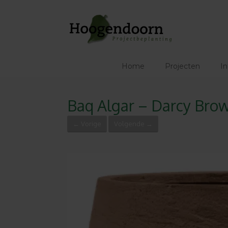
Ga
naar
de
inhoud
Home
Projecten
In
Baq Algar – Darcy Bro
← Vorige
Volgende →