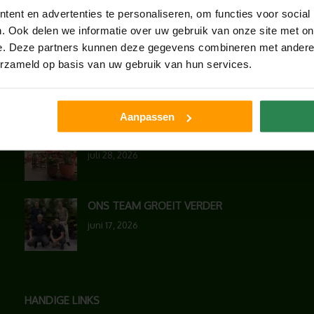
ent en advertenties te personaliseren, om functies voor social
. Ook delen we informatie over uw gebruik van onze site met on
LAATSTE NIEUWS
e. Deze partners kunnen deze gegevens combineren met andere i
erzameld op basis van uw gebruik van hun services.
BLOG: LUIS IN KANTOORPLANTEN – ZO
PAKKEN WE HET AAN
augustus 7, 2026
Aanpassen
UNION HOUSE UTRECHT
juli 28, 2026
ONS TEAM GROEIT VERDER
juni 17, 2026
HANDIGE LINKS