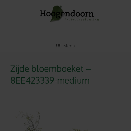
Ga
naar
de
inhoud
Menu
Zijde bloemboeket –
8EE423339-medium