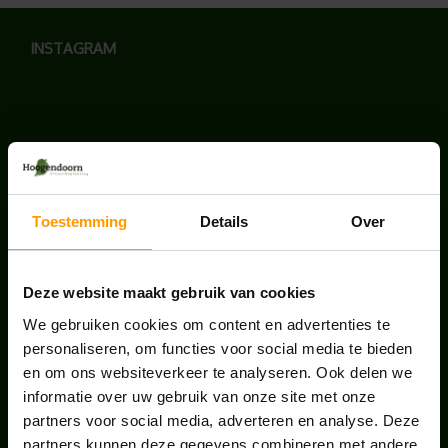
INSTAGRAM
LAATSTE NIEUWS
Toestemming
Details
Over
BLOG: LUIS IN KANTOORPLANTEN – ZO
PAKKEN WE HET AAN
augustus 7, 2026
Deze website maakt gebruik van cookies
We gebruiken cookies om content en advertenties te
UNION HOUSE UTRECHT
personaliseren, om functies voor social media te bieden
juli 28, 2026
en om ons websiteverkeer te analyseren. Ook delen we
informatie over uw gebruik van onze site met onze
partners voor social media, adverteren en analyse. Deze
ONS TEAM GROEIT VERDER
partners kunnen deze gegevens combineren met andere