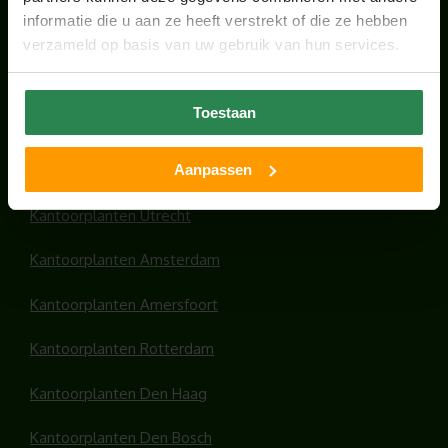
juni 17, 2026
informatie die u aan ze heeft verstrekt of die ze hebben
verzameld op basis van uw gebruik van hun services.
Toestaan
HANDIGE LINKS
Aanpassen
Office plants
Kantoorplanten Utrecht
Kantoorplanten Amsterdam
Kantoorplanten Amersfoort
Kantoorplanten Rotterdam
Kantoorplanten Den Haag
Kantoorplanten Den Bosch