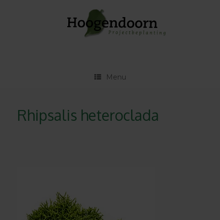
Ga
naar
de
inhoud
Menu
Rhipsalis heteroclada