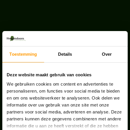
LAATSTE NIEUWS
BLOG: LUIS IN KANTOORPLANTEN – ZO
PAKKEN WE HET AAN
Toestemming
Details
Over
augustus 7, 2026
UNION HOUSE UTRECHT
Deze website maakt gebruik van cookies
juli 28, 2026
We gebruiken cookies om content en advertenties te
personaliseren, om functies voor social media te bieden
en om ons websiteverkeer te analyseren. Ook delen we
ONS TEAM GROEIT VERDER
informatie over uw gebruik van onze site met onze
juni 17, 2026
partners voor social media, adverteren en analyse. Deze
partners kunnen deze gegevens combineren met andere
informatie die u aan ze heeft verstrekt of die ze hebben