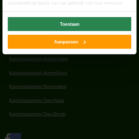
verzameld op basis van uw gebruik van hun services.
HANDIGE LINKS
Toestaan
Office plants
Aanpassen
Kantoorplanten Utrecht
Kantoorplanten Amsterdam
Kantoorplanten Amersfoort
Kantoorplanten Rotterdam
Kantoorplanten Den Haag
Kantoorplanten Den Bosch