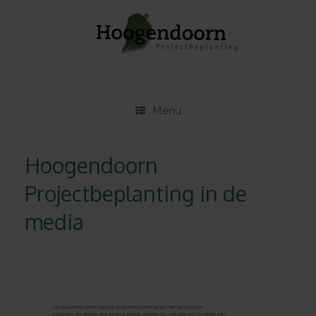
Ga
naar
de
inhoud
Menu
Hoogendoorn
Projectbeplanting in de
media