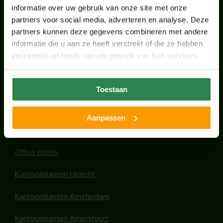
KANTOORPLANT VAN DE MAAND JUNI: DE
informatie over uw gebruik van onze site met onze
SCHEFFLERA
partners voor social media, adverteren en analyse. Deze
juni 30, 2026
partners kunnen deze gegevens combineren met andere
informatie die u aan ze heeft verstrekt of die ze hebben
verzameld op basis van uw gebruik van hun services.
ONS TEAM GROEIT VERDER
juni 17, 2026
Toestaan
Aanpassen
HANDIGE LINKS
Office plants
Kantoorplanten Utrecht
Kantoorplanten Amsterdam
Kantoorplanten Amersfoort