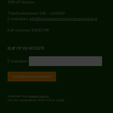
3991 CP Houten
Telefoonnummer:
030 – 6340010
E-mailadres:
info@hoogendoornprojectbeplanting.nl
KvK-nummer: 83092749
BLIJF OP DE HOOGTE
E-mailadres
Webdesign door
Runneboom Connection
This site is protected by reCAPTCHA of Google