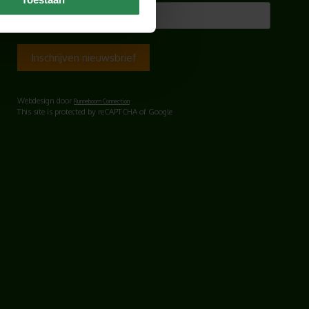
E-mailadres
Webdesign door
Runneboom Connection
This site is protected by reCAPTCHA of Google