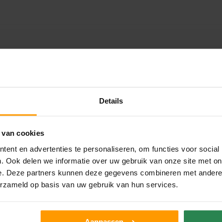
LAATSTE NIEUWS
Details
UNION HOUSE UTRECHT
juli 28, 2026
 van cookies
ent en advertenties te personaliseren, om functies voor social
KANTOORPLANT VAN DE MAAND JUNI:
. Ook delen we informatie over uw gebruik van onze site met on
DE SCHEFFLERA
e. Deze partners kunnen deze gegevens combineren met andere i
juni 30, 2026
erzameld op basis van uw gebruik van hun services.
ONS TEAM GROEIT VERDER
juni 17, 2026
Aanpassen