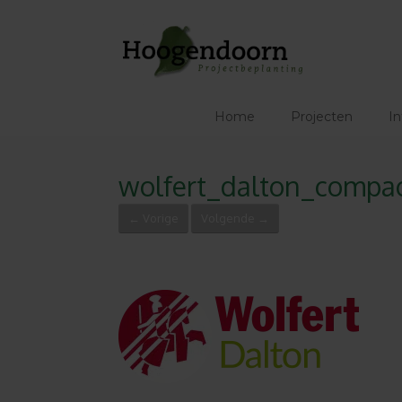
Ga
naar
de
inhoud
Home
Projecten
In
wolfert_dalton_comp
← Vorige
Volgende →