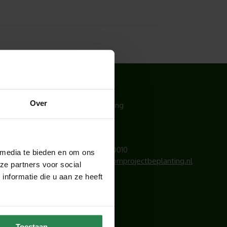
CONTACT
Over
Hoogendoorn Projectbeplanting
Lichtschip 77
3991 CP Houten
Telefoonnummer:
030 – 6340010
 media te bieden en om ons
E-mailadres:
info@hoogendoornprojectbeplanting.nl
ze partners voor social
nformatie die u aan ze heeft
KvK-nummer: 83092749
BLIJF OP DE HOOGTE
Toestaan