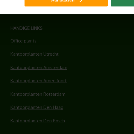
HANDIGE LINKS
Office plants
Kantoorplanten Utrecht
Kantoorplanten Amsterdam
Kantoorplanten Amersfoort
Kantoorplanten Rotterdam
Kantoorplanten Den Haag
Kantoorplanten Den Bosch