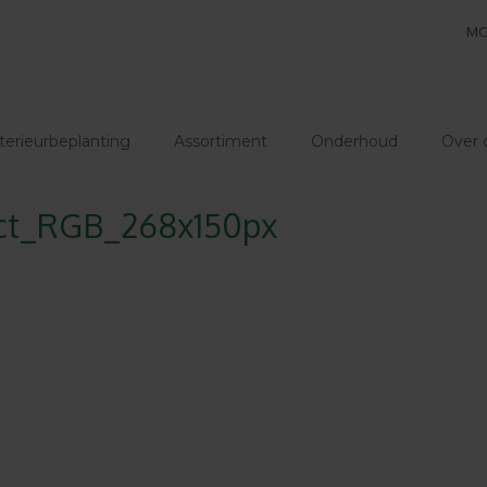
MO
terieurbeplanting
Assortiment
Onderhoud
Over 
act_RGB_268x150px