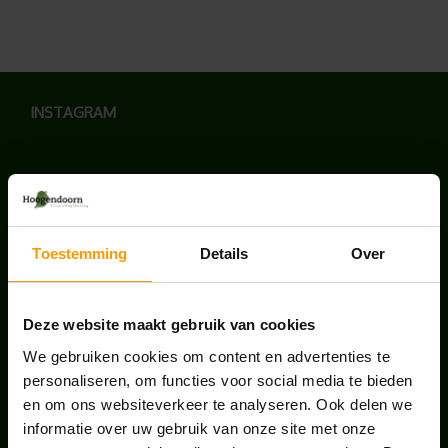
INSTAGRAM
LAATSTE NIEUWS
Toestemming
Details
Over
BLOG: LUIS IN KANTOORPLANTEN – ZO
PAKKEN WE HET AAN
Deze website maakt gebruik van cookies
augustus 7, 2026
We gebruiken cookies om content en advertenties te
personaliseren, om functies voor social media te bieden
UNION HOUSE UTRECHT
en om ons websiteverkeer te analyseren. Ook delen we
juli 28, 2026
informatie over uw gebruik van onze site met onze