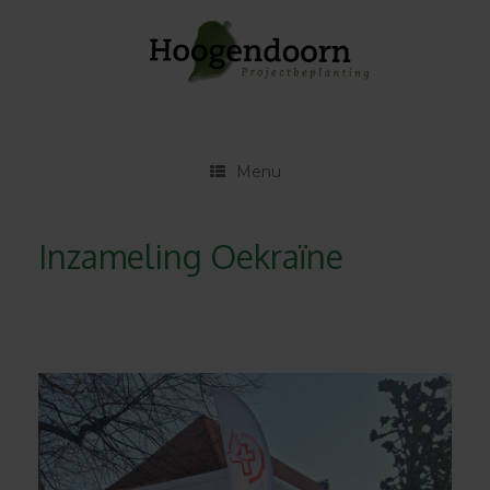
Ga
naar
de
inhoud
Menu
Inzameling Oekraïne