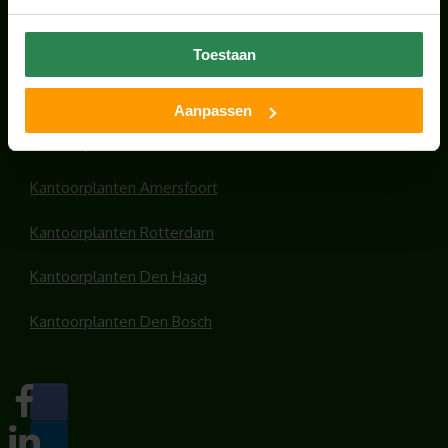
HANDIGE LINKS
Office plants
Toestaan
Kantoorplanten Utrecht
Aanpassen
Kantoorplanten Amsterdam
Kantoorplanten Amersfoort
Kantoorplanten Rotterdam
Kantoorplanten Den Haag
Kantoorplanten Den Bosch