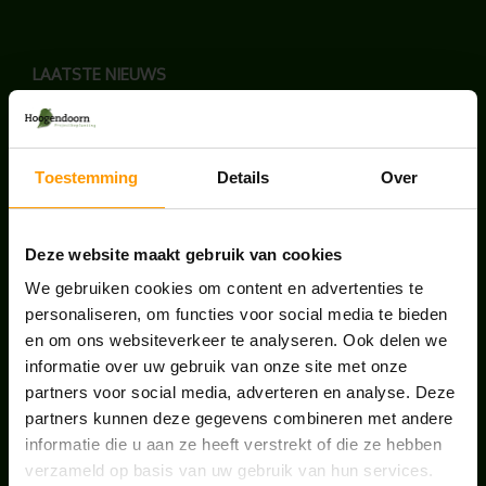
LAATSTE NIEUWS
BLOG: LUIS IN KANTOORPLANTEN – ZO
PAKKEN WE HET AAN
augustus 7, 2026
Toestemming
Details
Over
UNION HOUSE UTRECHT
Deze website maakt gebruik van cookies
juli 28, 2026
We gebruiken cookies om content en advertenties te
personaliseren, om functies voor social media te bieden
ONS TEAM GROEIT VERDER
en om ons websiteverkeer te analyseren. Ook delen we
informatie over uw gebruik van onze site met onze
juni 17, 2026
partners voor social media, adverteren en analyse. Deze
partners kunnen deze gegevens combineren met andere
informatie die u aan ze heeft verstrekt of die ze hebben
verzameld op basis van uw gebruik van hun services.