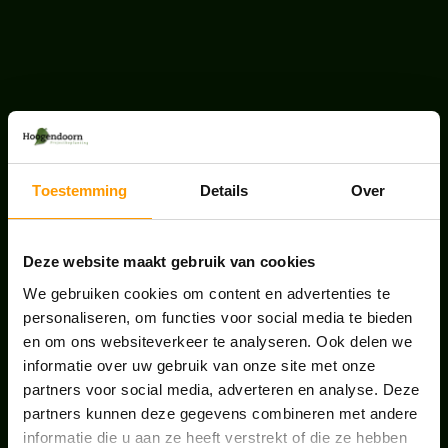
LAATSTE NIEUWS
UNION HOUSE UTRECHT
Toestemming
Details
Over
juli 28, 2026
Deze website maakt gebruik van cookies
KANTOORPLANT VAN DE MAAND JUNI: DE
SCHEFFLERA
We gebruiken cookies om content en advertenties te
juni 30, 2026
personaliseren, om functies voor social media te bieden
en om ons websiteverkeer te analyseren. Ook delen we
ONS TEAM GROEIT VERDER
informatie over uw gebruik van onze site met onze
partners voor social media, adverteren en analyse. Deze
juni 17, 2026
partners kunnen deze gegevens combineren met andere
informatie die u aan ze heeft verstrekt of die ze hebben