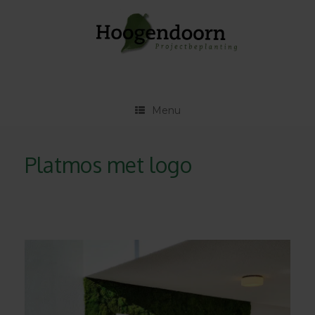
Ga
naar
de
inhoud
Menu
Platmos met logo