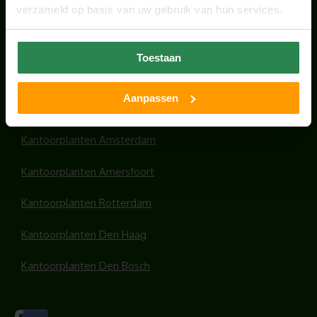
verzameld op basis van uw gebruik van hun services.
HANDIGE LINKS
Toestaan
Office plants
Aanpassen
Kantoorplanten Utrecht
Kantoorplanten Amsterdam
Kantoorplanten Amersfoort
Kantoorplanten Rotterdam
Kantoorplanten Den Haag
Kantoorplanten Den Bosch