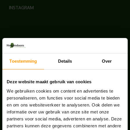
INSTAGRAM
LAATSTE NIEUWS
BLOG: LUIS IN KANTOORPLANTEN – ZO
Toestemming
Details
Over
PAKKEN WE HET AAN
augustus 7, 2026
Deze website maakt gebruik van cookies
UNION HOUSE UTRECHT
We gebruiken cookies om content en advertenties te
juli 28, 2026
personaliseren, om functies voor social media te bieden
en om ons websiteverkeer te analyseren. Ook delen we
informatie over uw gebruik van onze site met onze
ONS TEAM GROEIT VERDER
partners voor social media, adverteren en analyse. Deze
juni 17, 2026
partners kunnen deze gegevens combineren met andere