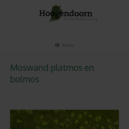
Ga
naar
de
inhoud
Menu
Moswand platmos en
bolmos