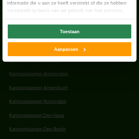
informatie die u aan ze heeft verstrekt of die ze hebben
verzameld op basis van uw gebruik van hun services.
Toestaan
HANDIGE LINKS
Office plants
Aanpassen
Kantoorplanten Utrecht
Kantoorplanten Amsterdam
Kantoorplanten Amersfoort
Kantoorplanten Rotterdam
Kantoorplanten Den Haag
Kantoorplanten Den Bosch