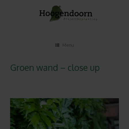
Ga
naar
de
inhoud
Menu
Groen wand – close up