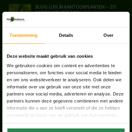
BLOG: LUIS IN KANTOORPLANTEN – ZO
PAKKEN WE HET AAN
augustus 7, 2026
Toestemming
Details
Over
UNION HOUSE UTRECHT
juli 28, 2026
Deze website maakt gebruik van cookies
We gebruiken cookies om content en advertenties te
ONS TEAM GROEIT VERDER
personaliseren, om functies voor social media te bieden
juni 17, 2026
en om ons websiteverkeer te analyseren. Ook delen we
informatie over uw gebruik van onze site met onze
partners voor social media, adverteren en analyse. Deze
partners kunnen deze gegevens combineren met andere
informatie die u aan ze heeft verstrekt of die ze hebben
HANDIGE LINKS
verzameld op basis van uw gebruik van hun services.
Office plants