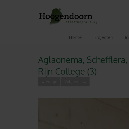
Ga
naar
de
inhoud
Home
Projecten
In
Aglaonema, Schefflera, 
Rijn College (3)
← Vorige
Volgende →