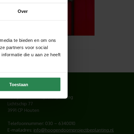
Over
 media te bieden en om ons
ze partners voor social
nformatie die u aan ze heeft
CONTACT
Toestaan
Hoogendoorn Projectbeplanting
Lichtschip 77
3991 CP Houten
Telefoonnummer:
030 – 6340010
E-mailadres:
info@hoogendoornprojectbeplanting.nl