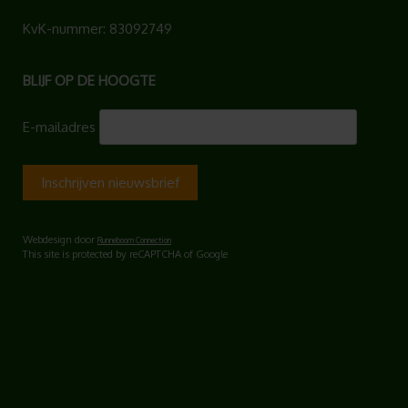
KvK-nummer: 83092749
BLIJF OP DE HOOGTE
E-mailadres
Webdesign door
Runneboom Connection
This site is protected by reCAPTCHA of Google