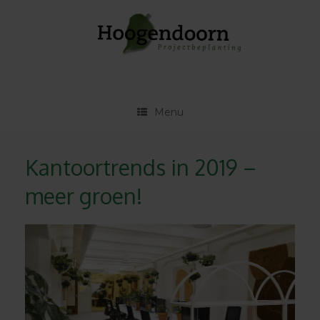
Ga
naar
de
inhoud
Menu
Kantoortrends in 2019 –
meer groen!