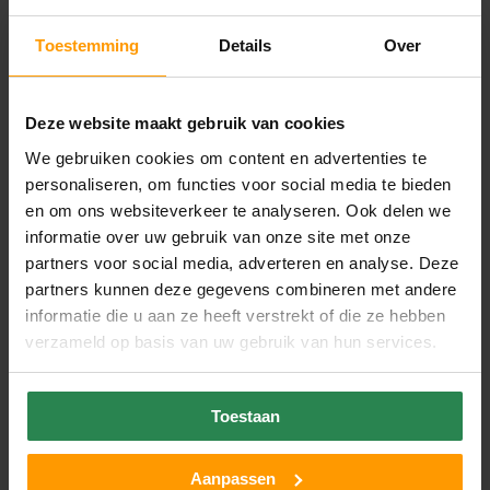
Toestemming
Details
Over
Renovatie en hergebruik van oude gebouwen is al
jaren gaande en dat maakt het de vraag of je dat nog
een trend kunt noemen. Toch stippen we het graag
Deze website maakt gebruik van cookies
aan. In 2019 is vintage en nieuw combineren in
We gebruiken cookies om content en advertenties te
interieurs ook binnen werkomgevingen in opkomst.
personaliseren, om functies voor social media te bieden
Jaren ’70 stijlen en kleuren met een moderne twist
en om ons websiteverkeer te analyseren. Ook delen we
worden ook op kantoor volop gebruikt om de
informatie over uw gebruik van onze site met onze
omgeving waar we de meeste tijd doorbrengen zo
partners voor social media, adverteren en analyse. Deze
prettig mogelijk te maken. Planten passen perfect in
partners kunnen deze gegevens combineren met andere
deze trend, zeker als ze gecombineerd worden met
informatie die u aan ze heeft verstrekt of die ze hebben
retro plantenbakken op pootjes
of robuuste
verzameld op basis van uw gebruik van hun services.
aardewerk potten in natuurlijke tinten. In een strak
en modern interieur staat dit geweldig!
Toestaan
Aanpassen