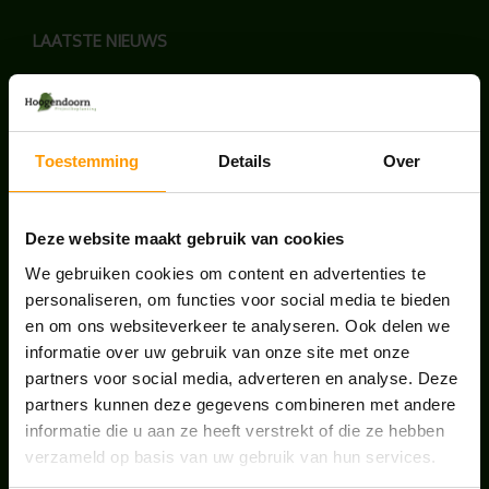
LAATSTE NIEUWS
BLOG: LUIS IN KANTOORPLANTEN – ZO
PAKKEN WE HET AAN
augustus 7, 2026
Toestemming
Details
Over
UNION HOUSE UTRECHT
juli 28, 2026
Deze website maakt gebruik van cookies
We gebruiken cookies om content en advertenties te
personaliseren, om functies voor social media te bieden
ONS TEAM GROEIT VERDER
en om ons websiteverkeer te analyseren. Ook delen we
juni 17, 2026
informatie over uw gebruik van onze site met onze
partners voor social media, adverteren en analyse. Deze
partners kunnen deze gegevens combineren met andere
informatie die u aan ze heeft verstrekt of die ze hebben
verzameld op basis van uw gebruik van hun services.
HANDIGE LINKS