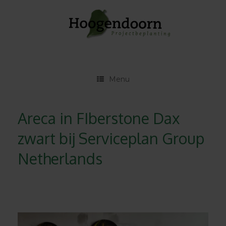
Ga
naar
de
inhoud
Menu
Areca in FIberstone Dax
zwart bij Serviceplan Group
Netherlands