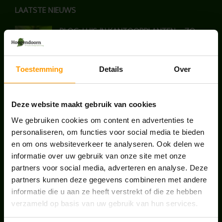
LAATSTE NIEUWS
BLOG: LUIS IN KANTOORPLANTEN – ZO
PAKKEN WE HET AAN
augustus 7, 2026
Toestemming
Details
Over
UNION HOUSE UTRECHT
juli 28, 2026
Deze website maakt gebruik van cookies
We gebruiken cookies om content en advertenties te
ONS TEAM GROEIT VERDER
personaliseren, om functies voor social media te bieden
en om ons websiteverkeer te analyseren. Ook delen we
juni 17, 2026
informatie over uw gebruik van onze site met onze
partners voor social media, adverteren en analyse. Deze
partners kunnen deze gegevens combineren met andere
informatie die u aan ze heeft verstrekt of die ze hebben
verzameld op basis van uw gebruik van hun services.
HANDIGE LINKS