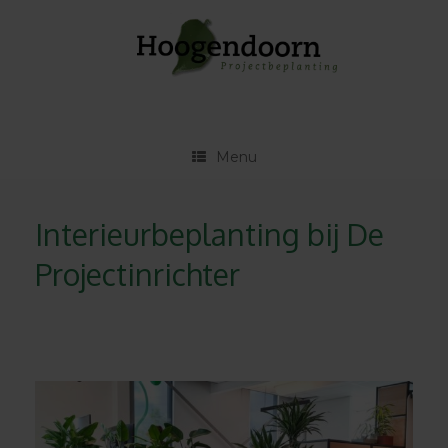
Ga
naar
de
inhoud
Menu
Interieurbeplanting bij De
Projectinrichter