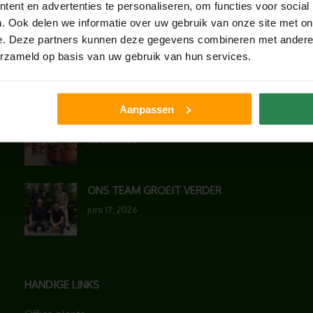
ent en advertenties te personaliseren, om functies voor social
LAATSTE NIEUWS
. Ook delen we informatie over uw gebruik van onze site met on
e. Deze partners kunnen deze gegevens combineren met andere i
BLOG: LUIS IN KANTOORPLANTEN – ZO
erzameld op basis van uw gebruik van hun services.
PAKKEN WE HET AAN
augustus 7, 2026
Aanpassen
UNION HOUSE UTRECHT
juli 28, 2026
ONS TEAM GROEIT VERDER
juni 17, 2026
HANDIGE LINKS