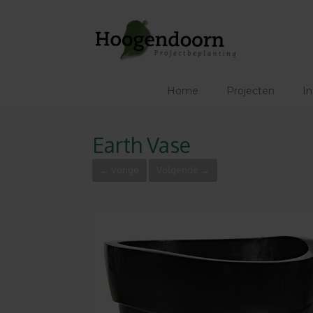
Ga
naar
de
inhoud
Home
Projecten
In
Earth Vase
← Vorige
Volgende →