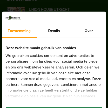
UNION HOUSE UTRECHT
juli 28, 2026
Toestemming
Details
Over
KANTOORPLANT VAN DE MAAND JUNI: DE
SCHEFFLERA
juni 30, 2026
Deze website maakt gebruik van cookies
We gebruiken cookies om content en advertenties te
ONS TEAM GROEIT VERDER
personaliseren, om functies voor social media te bieden
juni 17, 2026
en om ons websiteverkeer te analyseren. Ook delen we
informatie over uw gebruik van onze site met onze
partners voor social media, adverteren en analyse. Deze
partners kunnen deze gegevens combineren met andere
informatie die u aan ze heeft verstrekt of die ze hebben
HANDIGE LINKS
verzameld op basis van uw gebruik van hun services.
Office plants