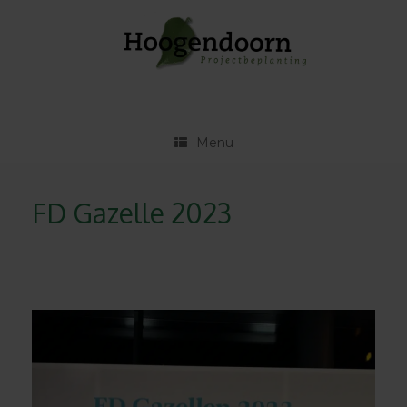
Ga
naar
de
inhoud
Menu
FD Gazelle 2023