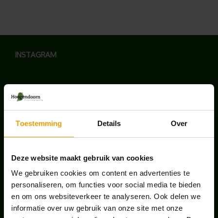
INSTAGRAM
LAATSTE NIEUWS
Toestemming
Details
Over
UNION HOUSE UTRECHT
juli 28, 2026
Deze website maakt gebruik van cookies
We gebruiken cookies om content en advertenties te
personaliseren, om functies voor social media te bieden
KANTOORPLANT VAN DE MAAND JUNI: DE
en om ons websiteverkeer te analyseren. Ook delen we
SCHEFFLERA
informatie over uw gebruik van onze site met onze
juni 30, 2026