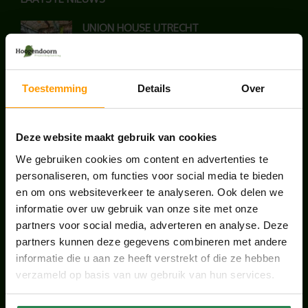
UNION HOUSE UTRECHT
juli 28, 2026
Toestemming
Details
Over
KANTOORPLANT VAN DE MAAND JUNI: DE
SCHEFFLERA
juni 30, 2026
Deze website maakt gebruik van cookies
We gebruiken cookies om content en advertenties te
ONS TEAM GROEIT VERDER
personaliseren, om functies voor social media te bieden
juni 17, 2026
en om ons websiteverkeer te analyseren. Ook delen we
informatie over uw gebruik van onze site met onze
partners voor social media, adverteren en analyse. Deze
partners kunnen deze gegevens combineren met andere
informatie die u aan ze heeft verstrekt of die ze hebben
HANDIGE LINKS
verzameld op basis van uw gebruik van hun services.
Office plants