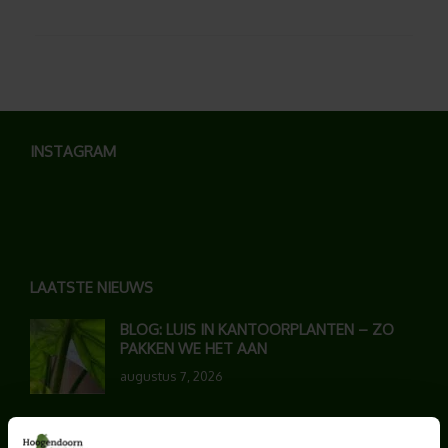
INSTAGRAM
LAATSTE NIEUWS
BLOG: LUIS IN KANTOORPLANTEN – ZO
PAKKEN WE HET AAN
augustus 7, 2026
UNION HOUSE UTRECHT