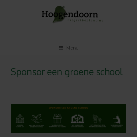
Ga
naar
de
inhoud
Menu
Sponsor een groene school