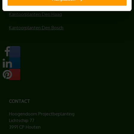
Kantoorplanten Rotterdam
Kantoorplanten Den Haag
Kantoorplanten Den Bosch
CONTACT
Hoogendoorn Projectbeplanting
Lichtschip 77
3991 CP Houten