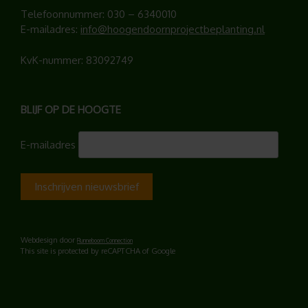
Telefoonnummer:
030 – 6340010
E-mailadres:
info@hoogendoornprojectbeplanting.nl
KvK-nummer: 83092749
BLIJF OP DE HOOGTE
E-mailadres
Webdesign door
Runneboom Connection
This site is protected by reCAPTCHA of Google