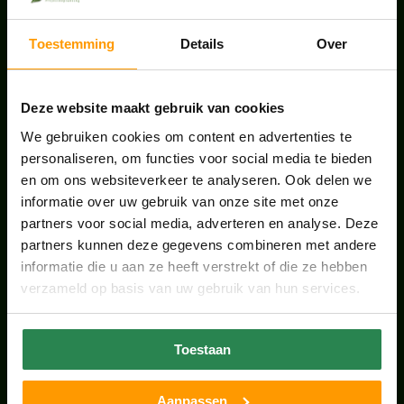
juli 28, 2026
Toestemming
Details
Over
ONS TEAM GROEIT VERDER
juni 17, 2026
Deze website maakt gebruik van cookies
We gebruiken cookies om content en advertenties te
personaliseren, om functies voor social media te bieden
en om ons websiteverkeer te analyseren. Ook delen we
informatie over uw gebruik van onze site met onze
HANDIGE LINKS
partners voor social media, adverteren en analyse. Deze
partners kunnen deze gegevens combineren met andere
Office plants
informatie die u aan ze heeft verstrekt of die ze hebben
Kantoorplanten Utrecht
verzameld op basis van uw gebruik van hun services.
Kantoorplanten Amsterdam
Toestaan
Kantoorplanten Amersfoort
Aanpassen