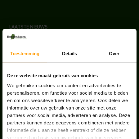
LAATSTE NIEUWS
BLOG: LUIS IN KANTOORPLANTEN – ZO
PAKKEN WE HET AAN
Toestemming
Details
Over
augustus 7, 2026
UNION HOUSE UTRECHT
Deze website maakt gebruik van cookies
juli 28, 2026
We gebruiken cookies om content en advertenties te
personaliseren, om functies voor social media te bieden
en om ons websiteverkeer te analyseren. Ook delen we
ONS TEAM GROEIT VERDER
informatie over uw gebruik van onze site met onze
juni 17, 2026
partners voor social media, adverteren en analyse. Deze
partners kunnen deze gegevens combineren met andere
informatie die u aan ze heeft verstrekt of die ze hebben
verzameld op basis van uw gebruik van hun services.