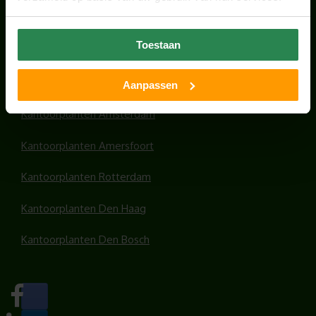
HANDIGE LINKS
Toestaan
Office plants
Kantoorplanten Utrecht
Aanpassen
Kantoorplanten Amsterdam
Kantoorplanten Amersfoort
Kantoorplanten Rotterdam
Kantoorplanten Den Haag
Kantoorplanten Den Bosch