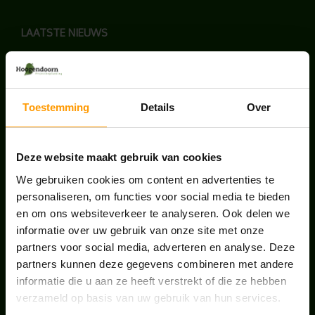
LAATSTE NIEUWS
BLOG: LUIS IN KANTOORPLANTEN – ZO
PAKKEN WE HET AAN
augustus 7, 2026
Toestemming
Details
Over
UNION HOUSE UTRECHT
juli 28, 2026
Deze website maakt gebruik van cookies
We gebruiken cookies om content en advertenties te
personaliseren, om functies voor social media te bieden
ONS TEAM GROEIT VERDER
en om ons websiteverkeer te analyseren. Ook delen we
juni 17, 2026
informatie over uw gebruik van onze site met onze
partners voor social media, adverteren en analyse. Deze
partners kunnen deze gegevens combineren met andere
informatie die u aan ze heeft verstrekt of die ze hebben
verzameld op basis van uw gebruik van hun services.
HANDIGE LINKS