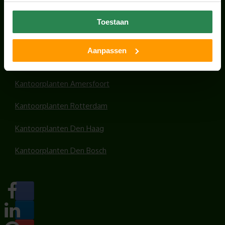
Office plants
Toestaan
Kantoorplanten Utrecht
Aanpassen
Kantoorplanten Amsterdam
Kantoorplanten Amersfoort
Kantoorplanten Rotterdam
Kantoorplanten Den Haag
Kantoorplanten Den Bosch