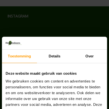
INSTAGRAM
LAATSTE NIEUWS
Toestemming
Details
Over
UNION HOUSE UTRECHT
juli 28, 2026
Deze website maakt gebruik van cookies
We gebruiken cookies om content en advertenties te
KANTOORPLANT VAN DE MAAND JUNI: DE
personaliseren, om functies voor social media te bieden
SCHEFFLERA
en om ons websiteverkeer te analyseren. Ook delen we
juni 30, 2026
informatie over uw gebruik van onze site met onze
partners voor social media, adverteren en analyse. Deze
ONS TEAM GROEIT VERDER