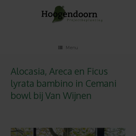
Ga
naar
de
inhoud
Menu
Alocasia, Areca en Ficus
lyrata bambino in Cemani
bowl bij Van Wijnen