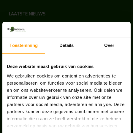
LAATSTE NIEUWS
BLOG: LUIS IN KANTOORPLANTEN – ZO
PAKKEN WE HET AAN
augustus 7, 2026
Toestemming
Details
Over
UNION HOUSE UTRECHT
juli 28, 2026
Deze website maakt gebruik van cookies
We gebruiken cookies om content en advertenties te
personaliseren, om functies voor social media te bieden
ONS TEAM GROEIT VERDER
en om ons websiteverkeer te analyseren. Ook delen we
juni 17, 2026
informatie over uw gebruik van onze site met onze
partners voor social media, adverteren en analyse. Deze
partners kunnen deze gegevens combineren met andere
informatie die u aan ze heeft verstrekt of die ze hebben
verzameld op basis van uw gebruik van hun services.
HANDIGE LINKS