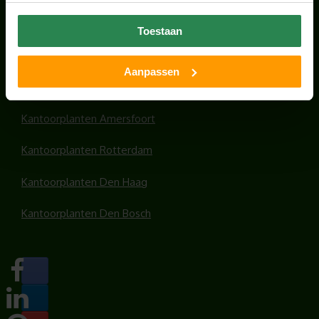
Office plants
Toestaan
Kantoorplanten Utrecht
Aanpassen
Kantoorplanten Amsterdam
Kantoorplanten Amersfoort
Kantoorplanten Rotterdam
Kantoorplanten Den Haag
Kantoorplanten Den Bosch