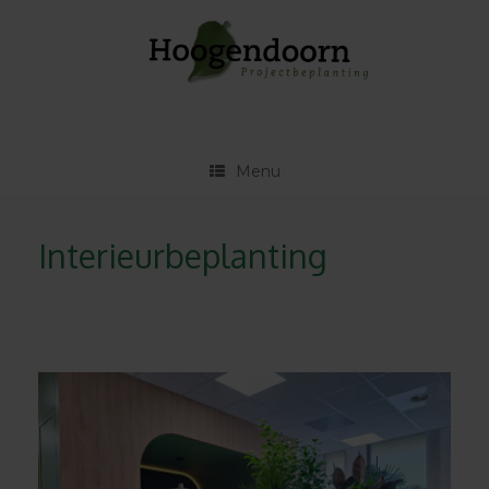
Ga
naar
de
inhoud
Menu
Interieurbeplanting