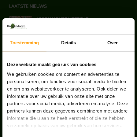
LAATSTE NIEUWS
UNION HOUSE UTRECHT
juli 28, 2026
Toestemming
Details
Over
KANTOORPLANT VAN DE MAAND JUNI: DE
SCHEFFLERA
juni 30, 2026
Deze website maakt gebruik van cookies
We gebruiken cookies om content en advertenties te
ONS TEAM GROEIT VERDER
personaliseren, om functies voor social media te bieden
en om ons websiteverkeer te analyseren. Ook delen we
juni 17, 2026
informatie over uw gebruik van onze site met onze
partners voor social media, adverteren en analyse. Deze
partners kunnen deze gegevens combineren met andere
informatie die u aan ze heeft verstrekt of die ze hebben
verzameld op basis van uw gebruik van hun services.
HANDIGE LINKS