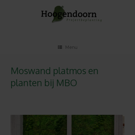
Ga
naar
de
inhoud
Menu
Moswand platmos en
planten bij MBO