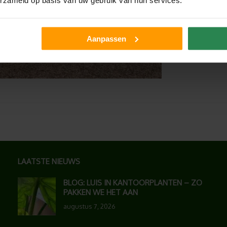
erzameld op basis van uw gebruik van hun services.
Aanpassen
LAATSTE NIEUWS
BLOG: LUIS IN KANTOORPLANTEN – ZO
PAKKEN WE HET AAN
augustus 7, 2026