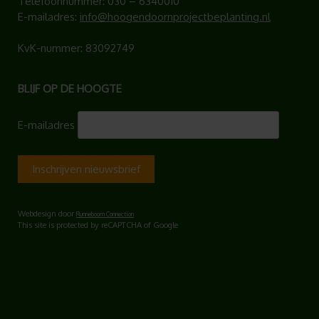
Telefoonnummer:
030 – 6340010
E-mailadres:
info@hoogendoornprojectbeplanting.nl
KvK-nummer: 83092749
BLIJF OP DE HOOGTE
E-mailadres
Webdesign door
Runneboom Connection
This site is protected by reCAPTCHA of Google