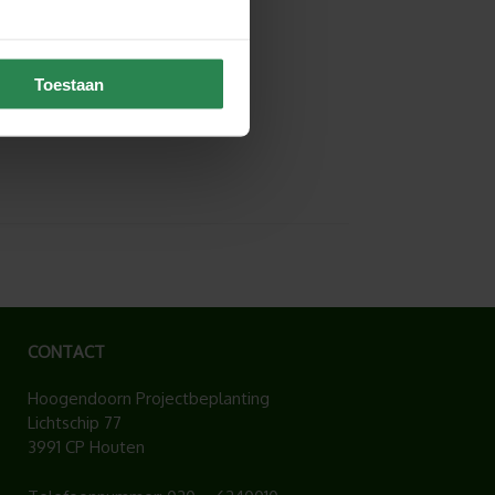
Toestaan
CONTACT
Hoogendoorn Projectbeplanting
Lichtschip 77
3991 CP Houten