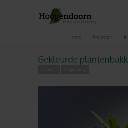
Ga
naar
de
inhoud
Home
Projecten
In
Gekleurde plantenbakk
← Vorige
Volgende →