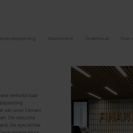
terieurbeplanting
Assortiment
Onderhoud
Over 
ease verhuisd naar
 beplanting
ook van onze Cemani
men. De robuuste
pand. De eyecatcher
. Deze groene muur