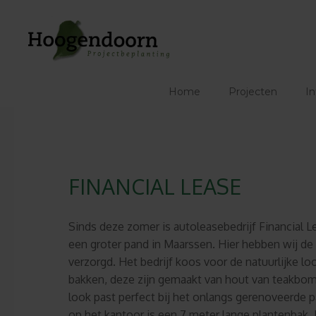
Ga
naar
de
inhoud
Home
Projecten
In
FINANCIAL LEASE
Sinds deze zomer is autoleasebedrijf Financial L
een groter pand in Maarssen. Hier hebben wij de
verzorgd. Het bedrijf koos voor de natuurlijke l
bakken, deze zijn gemaakt van hout van teakbo
look past perfect bij het onlangs gerenoveerde 
op het kantoor is een 7 meter lange plantenbak