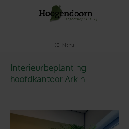
Ga
naar
de
inhoud
Menu
Interieurbeplanting
hoofdkantoor Arkin