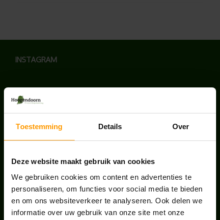
INSTAGRAM
LAATSTE NIEUWS
Toestemming
Details
Over
BLOG: LUIS IN KANTOORPLANTEN – ZO
PAKKEN WE HET AAN
Deze website maakt gebruik van cookies
augustus 7, 2026
We gebruiken cookies om content en advertenties te
personaliseren, om functies voor social media te bieden
UNION HOUSE UTRECHT
en om ons websiteverkeer te analyseren. Ook delen we
juli 28, 2026
informatie over uw gebruik van onze site met onze